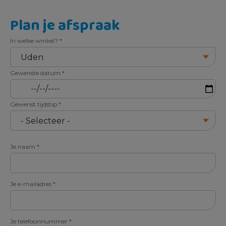
Plan je afspraak
In welke winkel?
*
Gewenste datum
*
Gewenst tijdstip
*
Je naam
*
Je e-mailadres
*
Je telefoonnummer
*