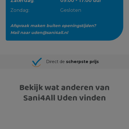
Zaterdag
:
09:00 - 17:00 uur
Zondag:
Gesloten
Afspraak maken buiten openingstijden?
Mail naar
uden@sani4all.nl
Direct de
scherpste prijs
Bekijk wat anderen van
Sani4All Uden vinden