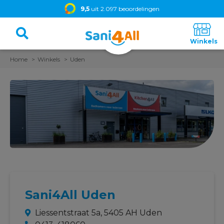
9,5
uit 2.097 beoordelingen
Home
Winkels
Uden
Sani4All Uden
Liessentstraat 5a, 5405 AH Uden