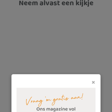
Neem alvast een kijkje
×