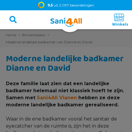
9,5
uit 2.097 beoordelingen
Home
Binnenkijkers
Moderne landelijke badkamer van Dianne en David
Moderne landelijke badkamer
Dianne en David
Deze familie laat zien dat een landelijke
badkamer helemaal niet klassiek hoeft te zijn.
Samen met
Sani4All Vianen
hebben ze deze
moderne landelijke badkamer gerealiseerd.
Waar in de ene badkamer vooral het sanitair de
eyecatcher van de ruimte is, zijn het in deze