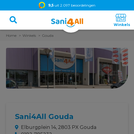
9,5
uit 2.097 beoordelingen
Home
Winkels
Gouda
Sani4All Gouda
Elburgplein 14, 2803 PX Gouda