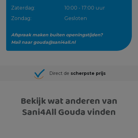
Zaterdag:
10:00 - 17:00 uur
Zondag:
Gesloten
Afspraak maken buiten openingstijden?
Mail naar
gouda@sani4all.nl
Direct de
scherpste prijs
Bekijk wat anderen van
Sani4All Gouda vinden