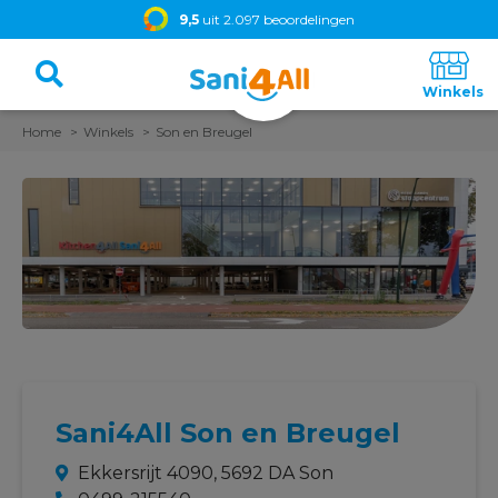
9,5
uit 2.097 beoordelingen
Home
Winkels
Son en Breugel
Sani4All Son en Breugel
Ekkersrijt 4090, 5692 DA Son