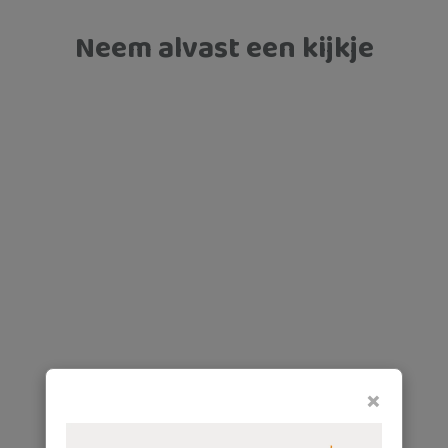
Neem alvast een kijkje
×