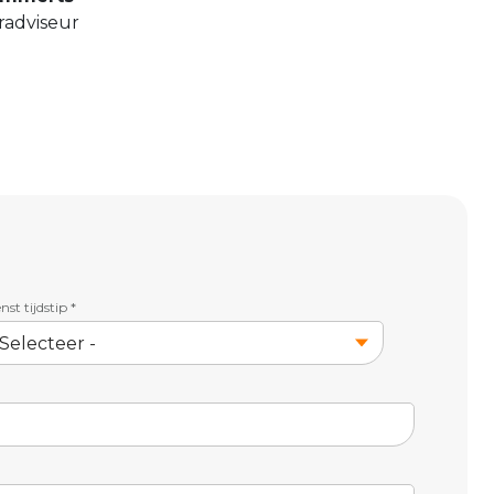
adviseur
st tijdstip
*