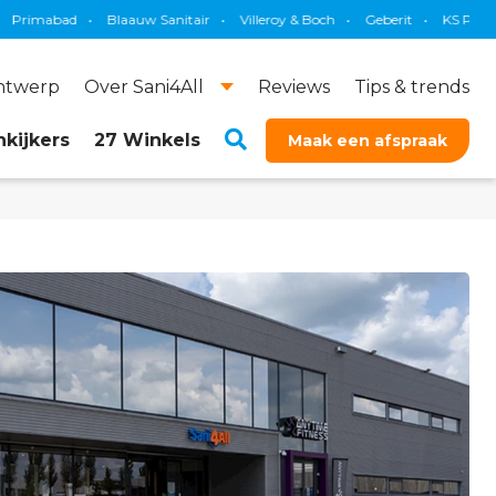
Blaauw Sanitair
•
Villeroy & Boch
•
Geberit
•
KS Plafonds
•
Instama
ontwerp
Over Sani4All
Reviews
Tips & trends
kijkers
27 Winkels
Maak een afspraak