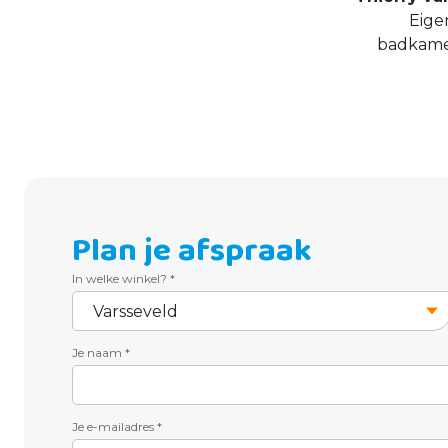
Eige
badkame
Plan je afspraak
In welke winkel?
*
Je naam
*
Je e-mailadres
*