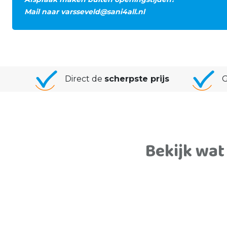
Mail naar
varsseveld@sani4all.nl
Direct de
scherpste prijs
G
Bekijk wat