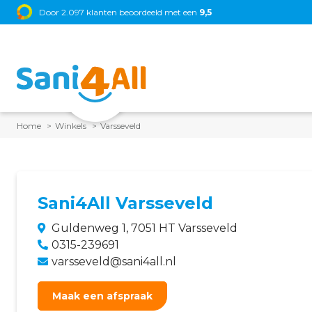
Door 2.097 klanten beoordeeld met een
9,5
Grohe
•
TECE
•
M
Home
Winkels
Varsseveld
Sani4All Varsseveld
Guldenweg 1, 7051 HT Varsseveld
0315-239691
varsseveld@sani4all.nl
Maak een afspraak