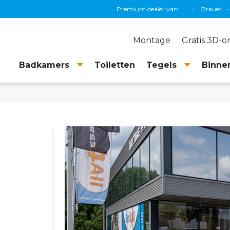
agnum
•
Xenz
•
Sunshower
•
Thebalux
Premium dealer van:
•
Brauer
•
Primabad
•
Montage
Gratis 3D-
Badkamers
Toiletten
Tegels
Binnen