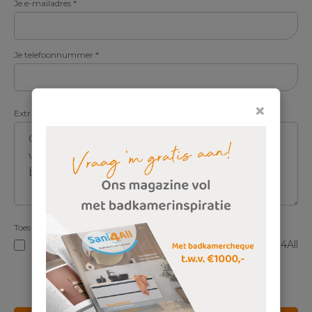
Je e-mailadres
*
Je telefoonnummer
*
×
Extra informatie over wensen, afmetingen, montage en budget
*
Toestemming
*
Ja, ik ga akkoord met de voorwaarden en geef Sani4All
toestemming om mijn gegevens op te slaan.
Meer
informatie