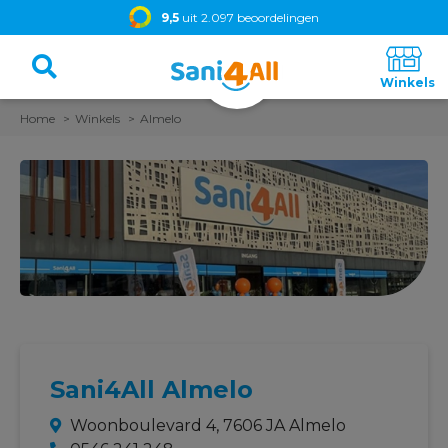
9,5
uit 2.097 beoordelingen
Home
Winkels
Almelo
Sani4All Almelo
Woonboulevard 4, 7606 JA Almelo