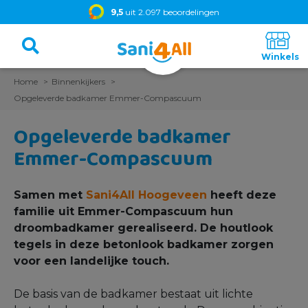
9,5
uit 2.097 beoordelingen
Home
Binnenkijkers
Opgeleverde badkamer Emmer-Compascuum
Opgeleverde badkamer
Emmer-Compascuum
Samen met
Sani4All Hoogeveen
heeft deze
familie uit Emmer-Compascuum hun
droombadkamer gerealiseerd. De houtlook
tegels in deze betonlook badkamer zorgen
voor een landelijke touch.
De basis van de badkamer bestaat uit lichte