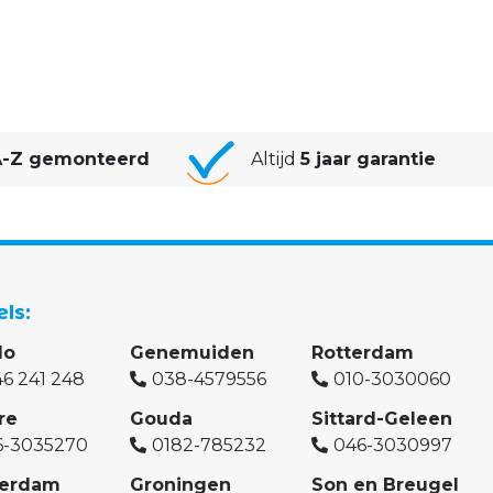
-Z gemonteerd
Altijd
5 jaar garantie
els
lo
Genemuiden
Rotterdam
6 241 248
038-4579556
010-3030060
re
Gouda
Sittard-Geleen
6-3035270
0182-785232
046-3030997
erdam
Groningen
Son en Breugel