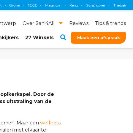
e
•
TECE
•
Magnum
•
Xenz
•
Sunshower
•
Thebalux
•
Brauer
ontwerp
Over Sani4All
Reviews
Tips & trends
kijkers
27 Winkels
Maak een afspraak
Lopikerkapel. Door de
s uitstraling van de
 komen. Maar een
wellness
rialen met elkaar te