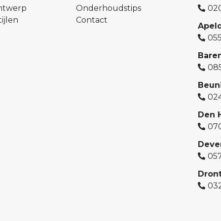
ontwerp
Onderhoudstips
02
ijlen
Contact
Apel
05
Bare
08
Beun
02
Den 
07
Deve
05
Dron
03