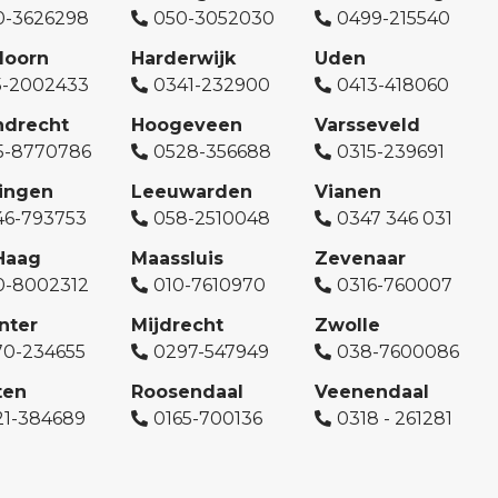
0-3626298
050-3052030
0499-215540
doorn
Harderwijk
Uden
5-2002433
0341-232900
0413-418060
ndrecht
Hoogeveen
Varsseveld
5-8770786
0528-356688
0315-239691
ingen
Leeuwarden
Vianen
46-793753
058-2510048
0347 346 031
Haag
Maassluis
Zevenaar
0-8002312
010-7610970
0316-760007
nter
Mijdrecht
Zwolle
70-234655
0297-547949
038-7600086
ten
Roosendaal
Veenendaal
21-384689
0165-700136
0318 - 261281