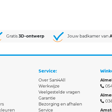
Gratis
3D-ontwerp
Jouw badkamer van
A
Service
Wink
Over Sani4All
Alme
Werkwijze
054
Veelgestelde vragen
Alme
Garantie
03
rs
Bezorging en afhalen
kleuren
Service
Amst