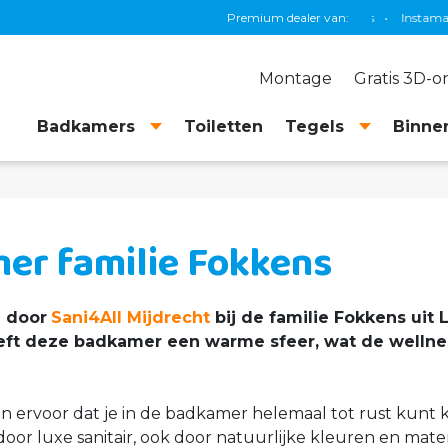
nitair
•
Villeroy & Boch
•
Geberit
Premium dealer van:
•
KS Plafonds
•
Instamat
•
Groh
Montage
Gratis 3D-
Badkamers
Toiletten
Tegels
Binnen
er familie Fokkens
d door
Sani4All Mijdrecht
bij de familie Fokkens uit 
eft deze badkamer een warme sfeer, wat de wellnes
 ervoor dat je in de badkamer helemaal tot rust kunt
door luxe sanitair, ook door natuurlijke kleuren en mate