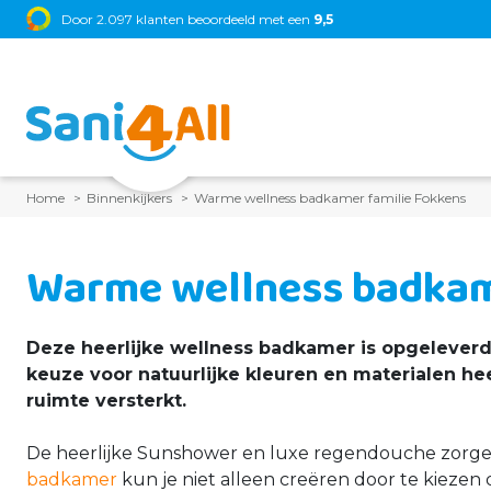
Xenz
•
Door 2.097 klanten beoordeeld met een
Sunshower
•
Thebalux
•
Brauer
9,5
•
Primabad
•
Blaauw Sa
Home
Binnenkijkers
Warme wellness badkamer familie Fokkens
Warme wellness badkam
Deze heerlijke wellness badkamer is opgelever
keuze voor natuurlijke kleuren en materialen he
ruimte versterkt.
De heerlijke Sunshower en luxe regendouche zorgen
badkamer
kun je niet alleen creëren door te kiezen 