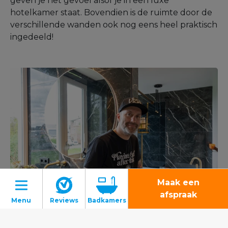
geven je het gevoel alsof je in een luxe
hotelkamer staat. Bovendien is de ruimte door de
verschillende wanden ook nog eens heel praktisch
ingedeeld!
Maak een
afspraak