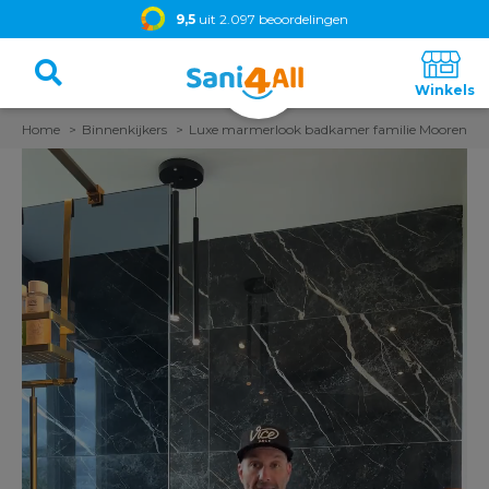
9,5
uit 2.097 beoordelingen
Home
Binnenkijkers
Luxe marmerlook badkamer familie Mooren