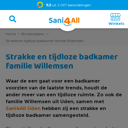
9,5
uit 2.097 beoordelingen
Home
Binnenkijkers
Strakke en tijdloze badkamer familie Willemsen
Strakke en tijdloze badkamer
familie Willemsen
Waar de een gaat voor een badkamer
voorzien van de laatste trends, houdt de
ander meer van een tijdloze ruimte. Zo ook de
familie Willemsen uit Uden, samen met
Sani4All Uden
hebben zij een strakke en
tijdloze badkamer samengesteld.