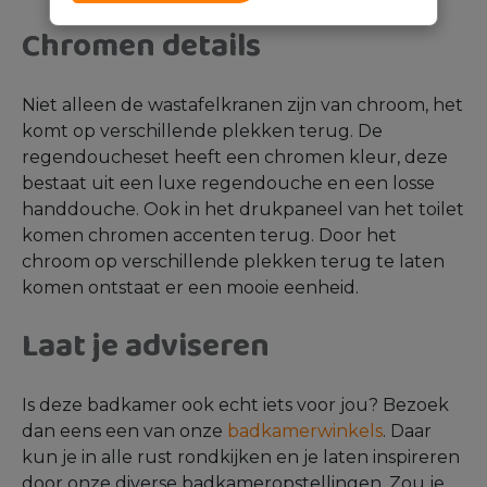
Chromen details
Niet alleen de wastafelkranen zijn van chroom, het
komt op verschillende plekken terug. De
regendoucheset heeft een chromen kleur, deze
bestaat uit een luxe regendouche en een losse
handdouche. Ook in het drukpaneel van het toilet
komen chromen accenten terug. Door het
chroom op verschillende plekken terug te laten
komen ontstaat er een mooie eenheid.
Laat je adviseren
Is deze badkamer ook echt iets voor jou? Bezoek
dan eens een van onze
badkamerwinkels
. Daar
kun je in alle rust rondkijken en je laten inspireren
door onze diverse badkameropstellingen. Zou je