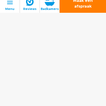
Maak een
afspraak
Badkamers
Toiletten
Tegels
Binnenkijkers
Gratis inspiratiemagazine
Montage
Gratis
3D-ontwerp
Gratis 3D-ontwerp
Over Sani4All