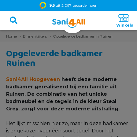
9,5
uit 2.097 beoordelingen
Home
Binnenkijkers
Opgeleverde badkamer in Ruinen
Opgeleverde badkamer
Ruinen
Sani4All Hoogeveen
heeft deze moderne
badkamer gerealiseerd bij een familie uit
Ruinen. De combinatie van het unieke
badmeubel en de tegels in de kleur Steal
Grey, zorgt voor deze moderne uitstraling.
Het lijkt misschien niet zo, maar in deze badkamer
is er gekozen voor één soort tegel. Door het