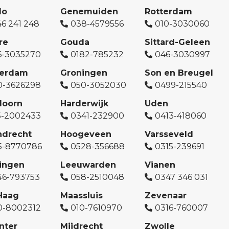
lo
Genemuiden
Rotterdam
6 241 248
038-4579556
010-3030060
re
Gouda
Sittard-Geleen
6-3035270
0182-785232
046-3030997
erdam
Groningen
Son en Breugel
0-3626298
050-3052030
0499-215540
doorn
Harderwijk
Uden
5-2002433
0341-232900
0413-418060
ndrecht
Hoogeveen
Varsseveld
5-8770786
0528-356688
0315-239691
ingen
Leeuwarden
Vianen
46-793753
058-2510048
0347 346 031
Haag
Maassluis
Zevenaar
0-8002312
010-7610970
0316-760007
nter
Mijdrecht
Zwolle