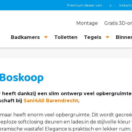
Premium dealer van:
Grohe
•
TECE
Montage
Gratis 3D-
Badkamers
Toiletten
Tegels
Binnen
 Boskoop
heeft dankzij een slim ontwerp veel opbergruimte e
chaft bij
Sani4All Barendrecht
.
ot maar heeft enorm veel opbergruimte. Dit wordt gecr
eploze softclosing deuren en lades in de stijlvolle kleur
eramische wastafel Elegance is praktisch en lekker rui