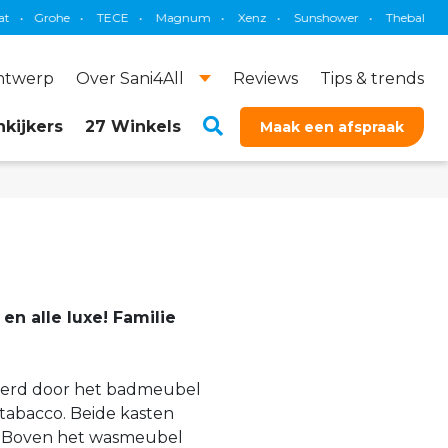
•
Magnum
•
Xenz
•
Sunshower
•
Thebalux
•
Brauer
•
Primaba
ontwerp
Over Sani4All
Reviews
Tips & trends
kijkers
27 Winkels
Maak een afspraak
n alle luxe! Familie
eëerd door het badmeubel
 tabacco. Beide kasten
m. Boven het wasmeubel