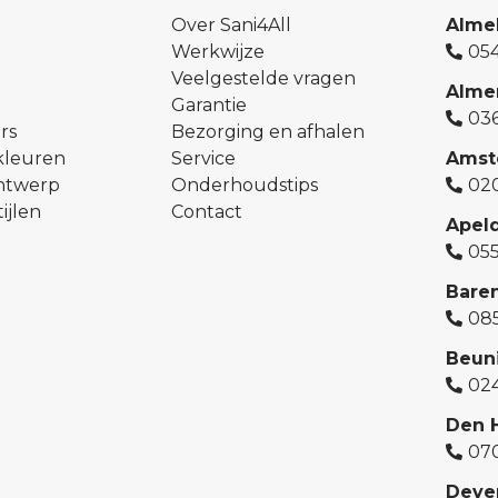
Over Sani4All
Alme
Werkwijze
054
Veelgestelde vragen
Alme
Garantie
03
rs
Bezorging en afhalen
kleuren
Service
Amst
ontwerp
Onderhoudstips
02
ijlen
Contact
Apel
05
Bare
08
Beun
02
Den 
07
Deve