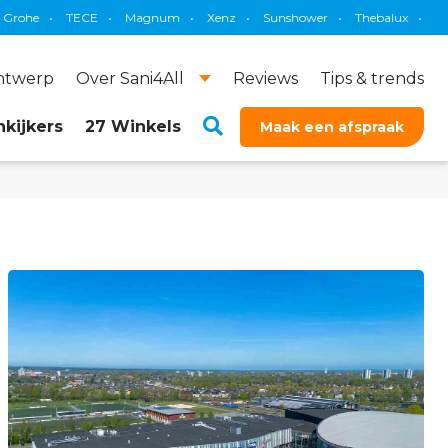
•
TECE
•
Magnum
•
Xenz
•
Sunshower
•
Thebalux
•
Brauer
•
ontwerp
Over Sani4All
Reviews
Tips & trends
kijkers
27 Winkels
Maak een afspraak