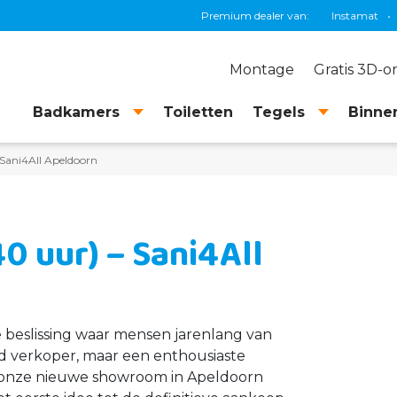
itair
•
Villeroy & Boch
•
Geberit
•
Premium dealer van:
KS Plafonds
•
Instamat
•
Grohe
Montage
Gratis 3D-
Badkamers
Toiletten
Tegels
Binnen
Sani4All Apeldoorn
0 uur) – Sani4All
e beslissing waar mensen jarenlang van
d verkoper, maar een enthousiaste
or onze nieuwe showroom in Apeldoorn