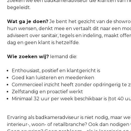
zoeken we een badkameradviseur die klanten van het
begeleidt.
Wat ga je doen?
Je bent het gezicht van de showroo
hun wensen, denkt mee en vertaalt dit naar een mo
adviseert over sanitair, tegels en indeling, maakt off
dag en geen klant is hetzelfde.
Wie zoeken wij?
Iemand die:
Enthousiast, positief en klantgericht is
Goed kan luisteren en meedenken
Commercieel inzicht heeft zonder opdringerig te z
Zelfstandig en proactief werkt
Minimaal 32 uur per week beschikbaar is (tot 40 
Ervaring als badkameradviseur is niet nodig, maar we
interieur-, woon- of retailbranche? Ook dan nodigen w