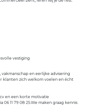
ommercieel bent, leren wij je de rest.
volle vestiging
it, vakmanschap en eerlijke advisering
ar klanten zich welkom voelen en écht
 cv en een korte motivatie
ia 06 11 79 08 25.We maken graag kennis