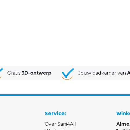
Gratis
3D-ontwerp
Jouw badkamer van
A
Service
Wink
Over Sani4All
Alme