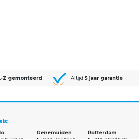
-Z gemonteerd
Altijd
5 jaar garantie
els
lo
Genemuiden
Rotterdam