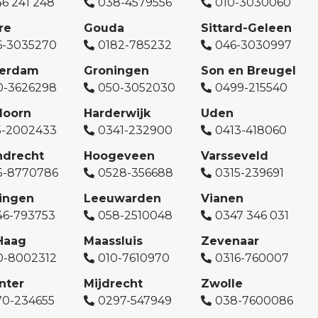
6 241 248
038-4579556
010-3030060
re
Gouda
Sittard-Geleen
6-3035270
0182-785232
046-3030997
erdam
Groningen
Son en Breugel
0-3626298
050-3052030
0499-215540
doorn
Harderwijk
Uden
5-2002433
0341-232900
0413-418060
ndrecht
Hoogeveen
Varsseveld
5-8770786
0528-356688
0315-239691
ingen
Leeuwarden
Vianen
46-793753
058-2510048
0347 346 031
Haag
Maassluis
Zevenaar
0-8002312
010-7610970
0316-760007
nter
Mijdrecht
Zwolle
70-234655
0297-547949
038-7600086