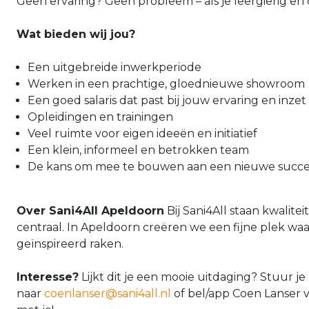
Geen ervaring? Geen probleem – als je leergierig en c
Wat bieden wij jou?
Een uitgebreide inwerkperiode
Werken in een prachtige, gloednieuwe showroom
Een goed salaris dat past bij jouw ervaring en inzet
Opleidingen en trainingen
Veel ruimte voor eigen ideeën en initiatief
Een klein, informeel en betrokken team
De kans om mee te bouwen aan een nieuwe succes
Over Sani4All Apeldoorn
Bij Sani4All staan kwalite
centraal. In Apeldoorn creëren we een fijne plek wa
geïnspireerd raken.
Interesse?
Lijkt dit je een mooie uitdaging? Stuur je
naar
coenlanser@sani4all.nl
of bel/app Coen Lanser v