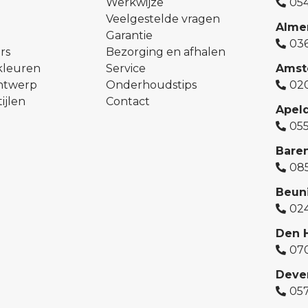
Werkwijze
054
Veelgestelde vragen
Alme
Garantie
03
rs
Bezorging en afhalen
kleuren
Service
Amst
ontwerp
Onderhoudstips
02
ijlen
Contact
Apel
05
Bare
08
Beun
02
Den 
07
Deve
05