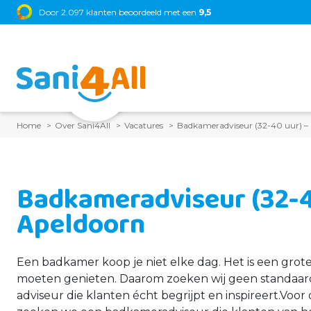
Xenz
•
Sunshower
Door 2.097 klanten beoordeeld met een
•
Thebalux
•
Brauer
•
9,5
Primabad
•
Blaauw San
Home
Over Sani4All
Vacatures
Badkameradviseur (32-40 uur) – 
Badkameradviseur (32-4
Apeldoorn
Een badkamer koop je niet elke dag. Het is een grot
moeten genieten. Daarom zoeken wij geen standaar
adviseur die klanten écht begrijpt en inspireert.Vo