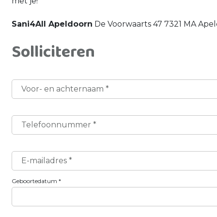
met je!
Sani4All Apeldoorn
De Voorwaarts 47 7321 MA Ape
Solliciteren
Voor- en achternaam
*
Telefoonnummer
*
E-mailadres
*
Geboortedatum
*