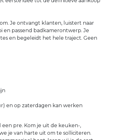
 eerste idee tot de definitieve aankoop
m. Je ontvangt klanten, luistert naar
oi en passend badkamerontwerp. Je
ertes en begeleidt het hele traject. Geen
ijn
uur) en op zaterdagen kan werken
l een pre. Kom je uit de keuken-,
e je van harte uit om te solliciteren.