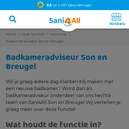
9,5
uit 2.097 beoordelingen
Home
Over Sani4All
Vacatures
Badkameradviseur Son en Breugel
Badkameradviseur Son en
Breugel
Wil je graag iedere dag klanten blij maken met
een nieuwe badkamer? Word dan als
badkameradviseur onderdeel van ons hechte
team van Sani4All Son en Breugel Wij vertellen je
graag meer over deze functie!
Wat houdt de functie in?