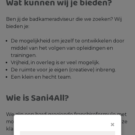
Wat kunnen wij je bieden?
Ben jij de badkameradviseur die we zoeken? Wij
bieden je:
De mogelijkheid om jezelf te ontwikkelen door
middel van het volgen van opleidingen en
trainingen.
Vrijheid, in overleg is er veel mogelijk.
De ruimte voor je eigen (creatieve) inbreng.
Een klein en hecht team.
Wie is Sani4All?
We zijn een hard groeiende franchiseformule met
momenteel 22 winkels. We willen bij Sani4All onze
×
klanten graag helpen zoals we zelf geholpen