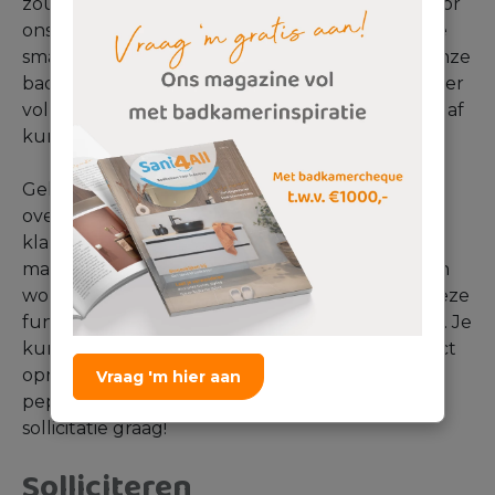
zouden willen worden. Dit kunnen we doen door
ons ruime assortiment, waardoor we voor iedere
smaak wel wat wils hebben. Bovendien zijn al onze
badkamers maatwerk, waardoor we de badkamer
volledig op de klant en de wensen van de klant af
kunnen stemmen.
Gelukkig denken onze klanten hier hetzelfde
over. Op de waardevolle reviewwebiste
klantenvertellen.nl scoren we op het moment
maar liefst een 9+. Zou jij graag onderdeel willen
worden van onze formule? Solliciteer dan op deze
functie door onderstaand formulier in te vullen. Je
kunt voor vragen of meer informatie ook contact
opnemen met Pepijn de Beer via
Vraag 'm hier aan
pepijndebeer@sani4all.nl. We ontvangen je
sollicitatie graag!
Solliciteren