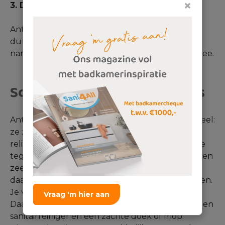
×
3. Duurzame keuze:
Antislip tegels zijn keramisch, waardoor het een
duurzame keuze is. Keramische tegels zijn
namelijk heel degelijk en gaan daardoor lang mee.
Schoonmaken antislip tegels
Antislip tegels kennen helaas wel een klein nadeel:
ze zijn wat lastiger schoon te maken. Door het
reliëf blijft er meer water op staan dan op vlakke
tegels. Hierdoor heb je wat sneller kans op kalk en
zeepresten die zich op hogen. We adviseren
daarom om de vloer na het douchen af te drogen.
Je voorkomt hiermee vaak al veel aanslag.
Vraag 'm hier aan
Daarnaast kun je de tegels schoonmaken met een
sanitairreiniger en een zachte doek of mop.