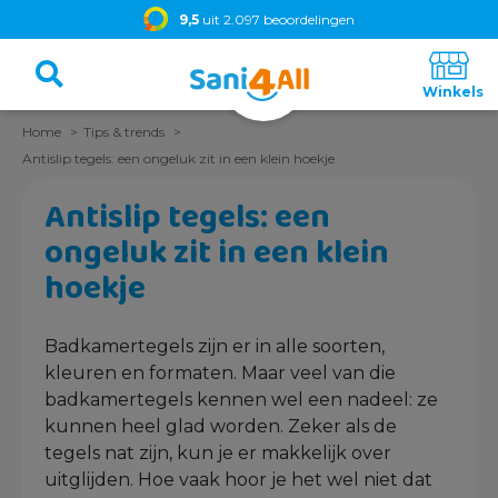
9,5
uit 2.097 beoordelingen
Home
Tips & trends
Antislip tegels: een ongeluk zit in een klein hoekje
Antislip tegels: een
ongeluk zit in een klein
hoekje
Badkamertegels zijn er in alle soorten,
kleuren en formaten. Maar veel van die
badkamertegels kennen wel een nadeel: ze
kunnen heel glad worden. Zeker als de
tegels nat zijn, kun je er makkelijk over
uitglijden. Hoe vaak hoor je het wel niet dat