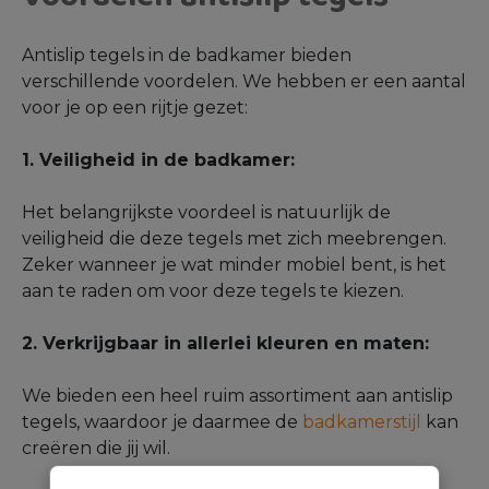
Antislip tegels in de badkamer bieden
verschillende voordelen. We hebben er een aantal
voor je op een rijtje gezet:
1. Veiligheid in de badkamer:
Het belangrijkste voordeel is natuurlijk de
veiligheid die deze tegels met zich meebrengen.
Zeker wanneer je wat minder mobiel bent, is het
aan te raden om voor deze tegels te kiezen.
2. Verkrijgbaar in allerlei kleuren en maten:
We bieden een heel ruim assortiment aan antislip
tegels, waardoor je daarmee de
badkamerstijl
kan
creëren die jij wil.