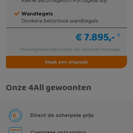
Kleine decortegels in Portugese stijl
Wandtegels
Donkere betonlook wandtegels
€ 7.895,-
*
* Bovengenoemde prijzen zijn exclusief montage.
Maak een afspraak
Onze 4All gewoonten
Direct de scherpste prijs
Complete ontzorging