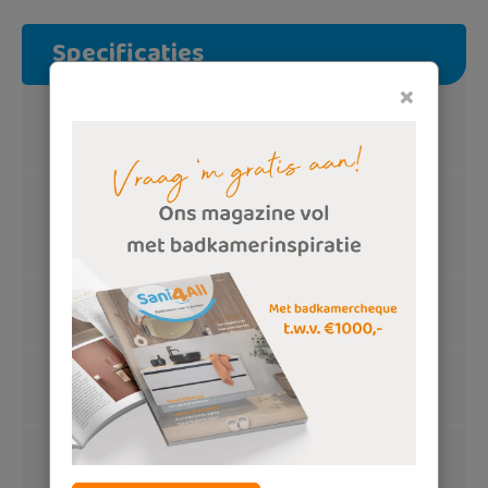
Specificaties
×
Trendy badmeubelset
Softclose laden, push-to-open
Wasbak
Keramische wasbak, luxe clickwastes,
mat zwart
Luxe spiegel
Ledverlichting, verwarming
Wastafelkranen
Blaauw Sanitair, inbouw, mat zwart
Complete toiletset
Luxe randloze wandcloset, softclose