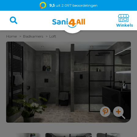
9,5
uit 2.097 beoordelingen
Home
Badkamers
Loft