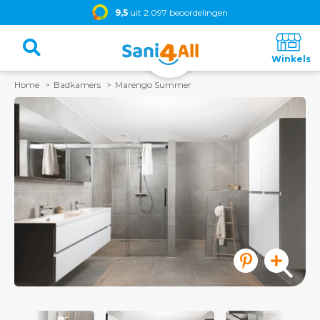
9,5
uit 2.097 beoordelingen
Home
Badkamers
Marengo Summer