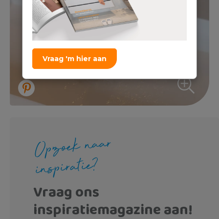
Vraag 'm hier aan
Opzoek naar
inspiratie?
Vraag ons
inspiratiemagazine aan!