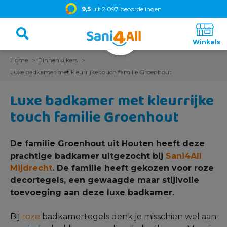
9,5
uit 2.097 beoordelingen
Home
Binnenkijkers
Luxe badkamer met kleurrijke touch familie Groenhout
Luxe badkamer met kleurrijke
touch familie Groenhout
De familie Groenhout uit Houten heeft deze
prachtige badkamer uitgezocht bij
Sani4All
Mijdrecht
. De familie heeft gekozen voor roze
decortegels, een gewaagde maar stijlvolle
toevoeging aan deze luxe badkamer.
Bij
roze
badkamertegels denk je misschien wel aan