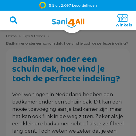
9,5
uit 2.097 beoordelingen
Home
Tips & trends
Badkamer onder een schuin dak, hoe vind je toch de perfecte indeling?
Badkamer onder een
schuin dak, hoe vind je
toch de perfecte indeling?
Veel woningen in Nederland hebben een
badkamer onder een schuin dak. Dit kan een
mooie toevoeging aan je badkamer zijn, maar
het kan ook flink in de weg zitten. Zeker als je
een kleinere badkamer hebt of als je zelf heel
lang bent. Toch weten we zeker dat je een