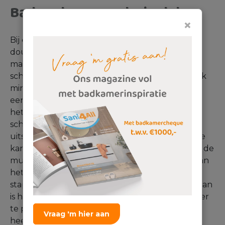
Bad onder een schuin dak
×
Bij een badkamer onder een schuin dak is de
douche meestal wel wat lastiger te realiseren,
maar het is zeker mogelijk. Een
bad
onder een
schuin dak is meestal makkelijker en neemt vaak
minder ruimte in beslag dan een douche onder
een schuin dak. Denk alleen wel na over hoe je
het bad zo ideaal mogelijk plaatst onder een
schuin dak. Je hebt bijvoorbeeld voor het in- en
uitstappen ruimte in de hoogte nodig. Het beste
kan je het bad dan met het voeteneind richting de
muur zetten, zo heb je namelijk meer ruimte aan
het hoofdeinde, waardoor je beter in en uit kan
stappen. Heb je een dakraam in je badkamer? Dan
is het ook heel mooi om jouw bad dan daar onder
te plaatsen. Zo kan je ’s avonds als je in bad zit
Vraag 'm hier aan
heerlijk naar de sterren kijken. Laat je bad vol