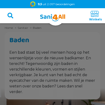
9,5
uit 2.097 beoordelingen
Home
Sanitair
Baden
Baden
Een bad staat bij veel mensen hoog op het
wensenlijstje voor de nieuwe badkamer. En
terecht! Tegenwoordig zijn baden in
verschillende kleuren, vormen en stijlen
verkrijgbaar. Je kunt van het bad echt de
eyecatcher van de ruimte maken. Wil je meer
weten over onze baden? Lees dan snel
verder.