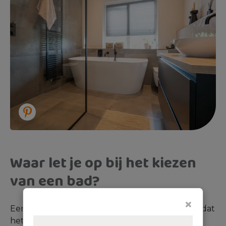
Waar let je op bij het kiezen
van een bad?
×
Een bad kies je niet zomaar. Je wil zeker weten dat
het perfect bij jou en je
badkamer
past. Let