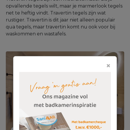
opvallende tegels wilt, maar je marmerlook tegels
net te heftig vindt. Travertin tegels zijn wat
rustiger. Travertin is dit jaar niet alleen populair
qua tegels, maar travertin komt nu ook voor bij
waskommen en wastafels.
×