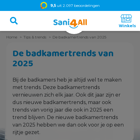
9,5
uit 2.097 beoordelingen
Home
Tips & trends
De badkamertrends van 2025
De badkamertrends van
2025
Bij de badkamers heb je altijd wel te maken
met trends. Deze badkamertrends
vernieuwen zich elk jaar. Ook dit jaar zijn er
dus nieuwe badkamertrends, maar ook
trends van vorig jaar die ook in 2025 een
trend blijven. De nieuwe badkamertrends
van 2025 hebben we dan ook voor je op een
rijtje gezet.