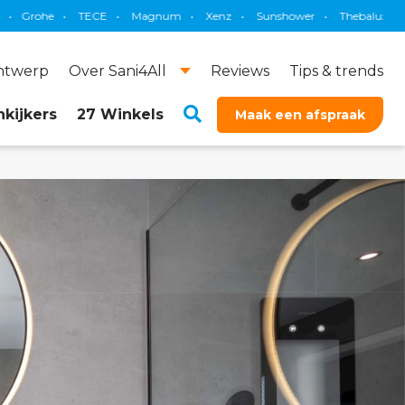
E
•
Magnum
•
Xenz
•
Sunshower
•
Thebalux
•
Brauer
•
Prim
ontwerp
Over Sani4All
Reviews
Tips & trends
kijkers
27 Winkels
Maak een afspraak