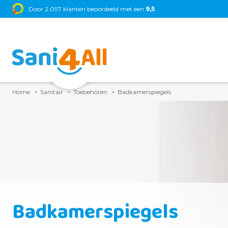
Door 2.097 klanten beoordeeld met een
9,5
Home
Sanitair
Toebehoren
Badkamerspiegels
Badkamerspiegels