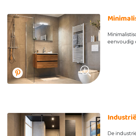
Minimali
Minimalisti
eenvoudig d
Industri
De industri