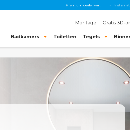
Premium dealer van:
Grohe
•
TEC
Montage
Gratis 3D-
Badkamers
Toiletten
Tegels
Binnen