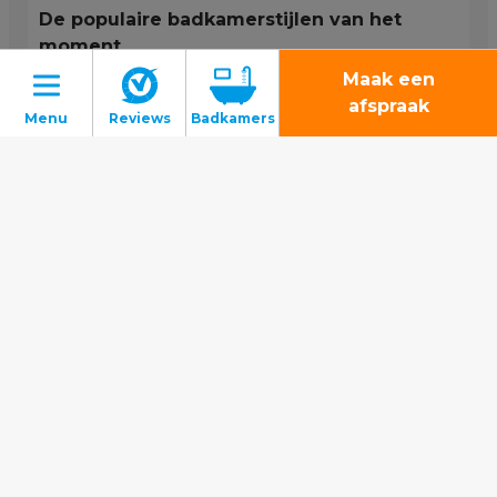
De populaire badkamerstijlen van het
moment
Maak een
Lees verder
afspraak
Badkamers
Toiletten
Tegels
Binnenkijkers
Gratis inspiratiemagazine
Montage