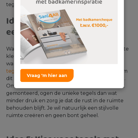
tegelkeuze.
Idee 4: Opvallende tegels op
een van de wanden
Wanneer je geen nis hebt, of je vindt deze plek te
klein, kun je ervoor kiezen om maar een van de
wanden te bekleden met unieke of opvallende
tegels
. Over het algemeen wordt er gekozen om
Vraag 'm hier aan
dit te doen bij de wand van het inbouwreservoir.
Omdat het wandcloset tegen deze wand wordt
gemonteerd, ogen de unieke tegels dan wat
minder druk en zorg je dat de rust in de ruimte
behouden blijft. Je wil natuurlijk een stijlvolle
ruimte creëren en geen bont geheel.