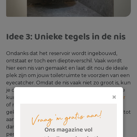
Idee 3: Unieke tegels in de nis
Ondanks dat het reservoir wordt ingebouwd,
ontstaat er toch een diepteverschil. Vaak wordt
hier een nis van gemaakt en laat dit nou de ideale
plek zijn om jouw toiletruimte te voorzien van een
eyecatcher. Omdat de nis vaak niet zo groot is, kun
je deze heel goed voorzien van unieke tegels. Je
×
kunt denken aan tegels in een opvallende
kleur
of met een unieke vorm. Soms wordt ervoor
gekozen om de tegels van het inbouwreservoir tot
aan het plafond door te laten lopen, er ontstaat
dan een soort omgekeerde nis. Ook dit is de
perfecte optie om uit te pakken met je