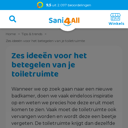
9,5
uit 2.097 beoordelingen
Home
Tips & trends
Zes ideeën voor het betegelen van je toiletruimte
Zes ideeën voor het
betegelen van je
toiletruimte
Wanneer we op zoek gaan naar een nieuwe
badkamer, doen we vaak eindeloos inspiratie
op en weten we precies hoe deze eruit moet
komen te zien. Vaak moet de toiletruimte ook
vervangen worden en wordt deze een beetje
vergeten. De toiletruimte krijgt dan dezelfde