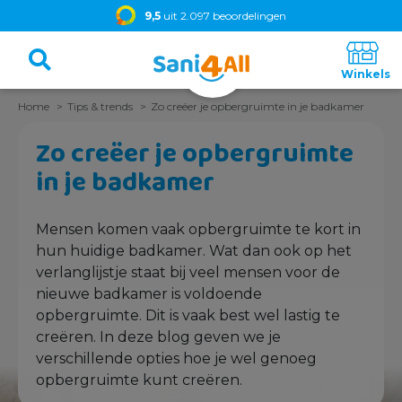
9,5
uit 2.097 beoordelingen
Home
Tips & trends
Zo creëer je opbergruimte in je badkamer
Zo creëer je opbergruimte
in je badkamer
Mensen komen vaak opbergruimte te kort in
hun huidige badkamer. Wat dan ook op het
verlanglijstje staat bij veel mensen voor de
nieuwe badkamer is voldoende
opbergruimte. Dit is vaak best wel lastig te
creëren. In deze blog geven we je
verschillende opties hoe je wel genoeg
opbergruimte kunt creëren.