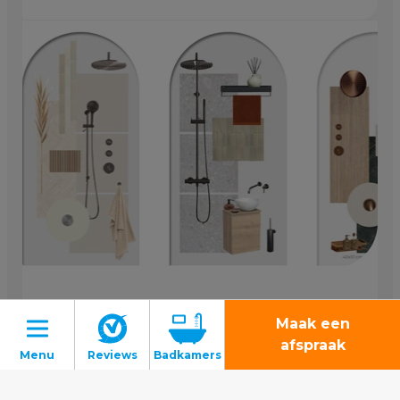
Zo maak je een moodboard voor jouw
Maak een
nieuwe badkamer
afspraak
Lees verder