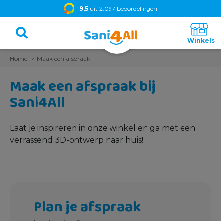
9,5
uit 2.097 beoordelingen
Home
Maak een afspraak
Maak een afspraak bij
Sani4All
Laat je inspireren in onze winkel en ga met een
verrassend 3D-ontwerp naar huis!
Plan je afspraak