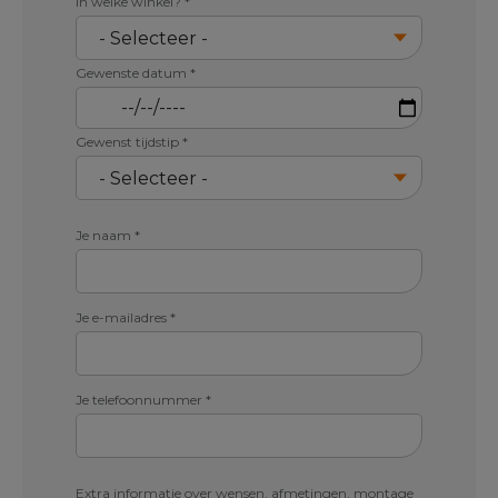
In welke winkel?
*
Gewenste datum
*
Gewenst tijdstip
*
Je naam
*
Je e-mailadres
*
Je telefoonnummer
*
Extra informatie over wensen, afmetingen, montage