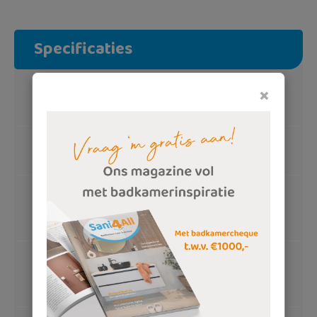
Specificaties
×
Badmeubel
Mat grijze onderkast met softclose lades
Wastafel
Dubbele witte keramische wastafel
Bijpassende spiegel
Luxe designspiegel voorzien van
ledverlichting
Wastafelkranen
Chromen wastafelkranen met hoge
uitloop