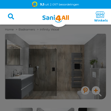
9,5
uit 2.097 beoordelingen
Home
Badkamers
Infinity Wood