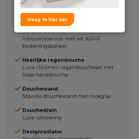
Complete toiletset
Wit randloos wandcloset met softclose
zitting
Vraag 'm hier aan
Inbouwreservoir
Inbouwreservoir met wit stijlvol
bedieningspaneel
Heerlijke regendouche
Luxe chromen regendoucheset met
losse handdouche
Douchewand
Stijvolle douchewand met rookglas
Douchedrain
Luxe uitvoering
Designradiator