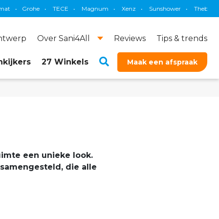
E
•
Magnum
•
Xenz
•
Sunshower
•
Thebalux
•
Brauer
•
Prima
ontwerp
Over Sani4All
Reviews
Tips & trends
kijkers
27 Winkels
Maak een afspraak
ruimte een unieke look.
samengesteld, die alle