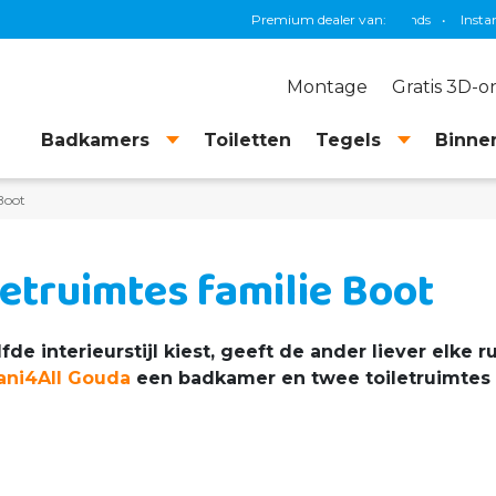
Premium dealer van:
Grohe
•
TEC
Montage
Gratis 3D-
Badkamers
Toiletten
Tegels
Binnen
Boot
etruimtes familie Boot
e interieurstijl kiest, geeft de ander liever elke 
ani4All Gouda
een badkamer en twee toiletruimtes 