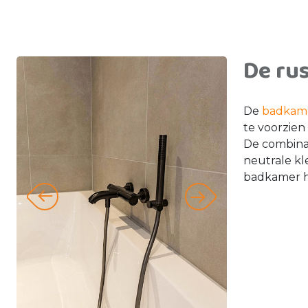
De rus
De
badkam
te voorzien
De combinat
neutrale kl
badkamer h