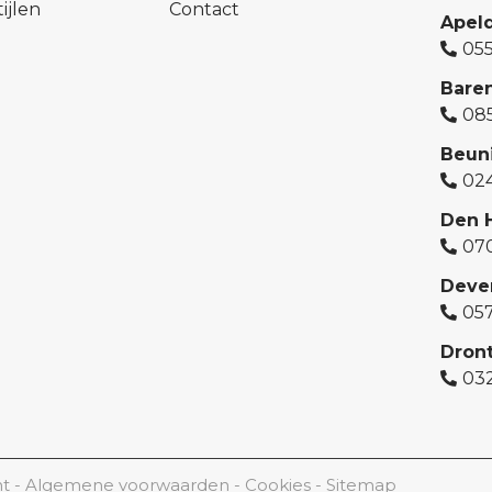
ijlen
Contact
Apel
05
Bare
08
Beun
02
Den 
07
Deve
05
Dron
03
nt
Algemene voorwaarden
Cookies
Sitemap