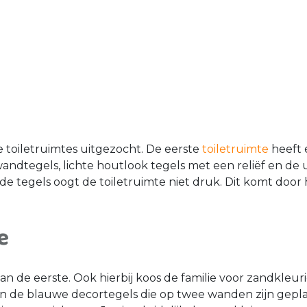
 toiletruimtes uitgezocht. De eerste
toiletruimte
heeft 
andtegels, lichte houtlook tegels met een reliëf en de 
e tegels oogt de toiletruimte niet druk. Dit komt door h
e
 van de eerste. Ook hierbij koos de familie voor zandkleu
zit in de blauwe decortegels die op twee wanden zijn gep