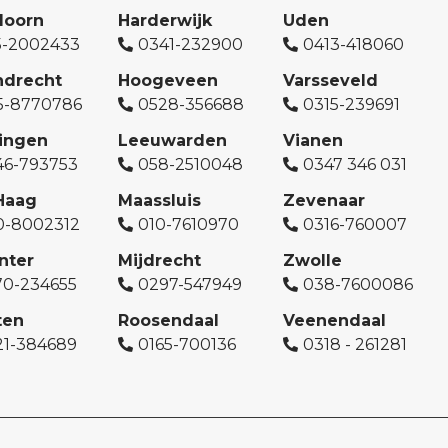
doorn
Harderwijk
Uden
5-2002433
0341-232900
0413-418060
ndrecht
Hoogeveen
Varsseveld
5-8770786
0528-356688
0315-239691
ingen
Leeuwarden
Vianen
46-793753
058-2510048
0347 346 031
Haag
Maassluis
Zevenaar
0-8002312
010-7610970
0316-760007
nter
Mijdrecht
Zwolle
70-234655
0297-547949
038-7600086
ten
Roosendaal
Veenendaal
21-384689
0165-700136
0318 - 261281