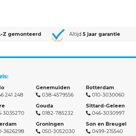
-Z gemonteerd
Altijd
5 jaar garantie
els
lo
Genemuiden
Rotterdam
6 241 248
038-4579556
010-3030060
re
Gouda
Sittard-Geleen
6-3035270
0182-785232
046-3030997
erdam
Groningen
Son en Breugel
0-3626298
050-3052030
0499-215540