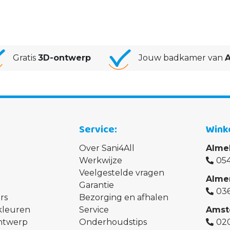
Gratis
3D-ontwerp
Jouw badkamer van
A
Service
Wink
Over Sani4All
Alme
Werkwijze
054
Veelgestelde vragen
Alme
Garantie
03
rs
Bezorging en afhalen
kleuren
Service
Amst
ontwerp
Onderhoudstips
02