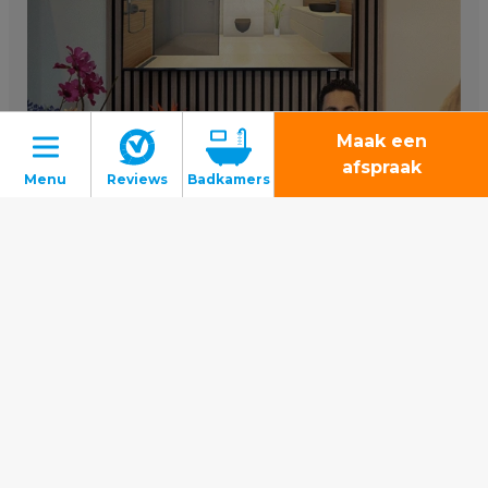
Maak een
afspraak
Badkamers
Wat kun je van ons badkamer 3D-ontwerp
Toiletten
verwachten?
Tegels
Lees verder
Binnenkijkers
Gratis inspiratiemagazine