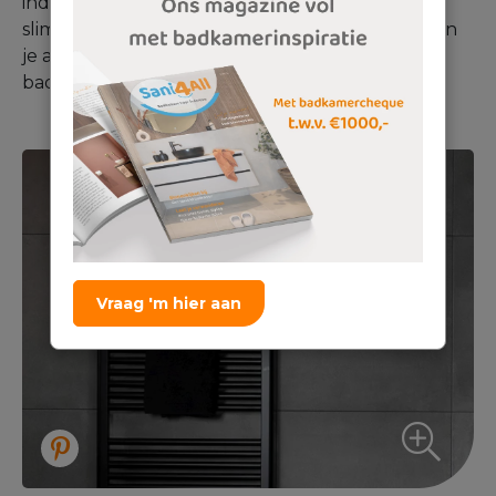
indeling. Zo is vaak elektrische verwarming een
slimme keuze. Onze badkameradviseurs kunnen
je alles vertellen over welke keuzes voor jouw
badkamer de beste zijn.
Vraag 'm hier aan