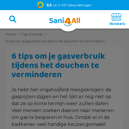
9,5
uit 2.097 beoordelingen
Home
Tips & trends
6 tips om je gasverbruik tijdens het douchen te verminderen
6 tips om je gasverbruik
tijdens het douchen te
verminderen
Je hebt het ongetwijfeld meegekregen: de
gasprijzen stijgen en het lijkt er nog niet op
dat ze op korte termijn weer zullen dalen.
Veel mensen zoeken daarom naar manieren
om gas te besparen in huis. Omdat er in de
badkamer veel handige keuzes gemaakt