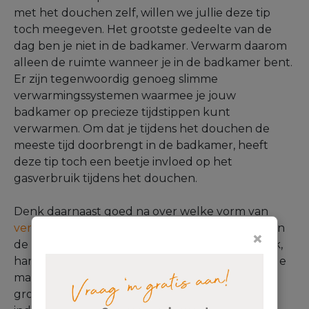
met het douchen zelf, willen we jullie deze tip
toch meegeven. Het grootste gedeelte van de
dag ben je niet in de badkamer. Verwarm daarom
alleen de ruimte wanneer je in de badkamer bent.
Er zijn tegenwoordig genoeg slimme
verwarmingssystemen waarmee je jouw
badkamer op precieze tijdstippen kunt
verwarmen. Om dat je tijdens het douchen de
meeste tijd doorbrengt in de badkamer, heeft
deze tip toch een beetje invloed op het
gasverbruik tijdens het douchen.
Denk daarnaast goed na over welke vorm van
verwarming
je in de badkamer plaatst. Wat hierin
×
de verstandigste keuze is voor jouw gasverbruik,
hangt af van verschillende factoren. Denk aan de
mate waarin de badkamer gebruikt wordt, de
grootte van de badkamer of bijvoorbeeld de