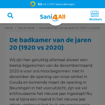
9,5
uit 2.097 beoordelingen
Home
Tips & trends
De badkamer van de jaren 20 (1920 vs 2020)
De badkamer van de jaren
20 (1920 vs 2020)
Wij zijn hier gelukkig allemaal alweer een
beetje bijgekomen van de decembermaand.
2020 is voor ons mooi begonnen: met in
december de opening van onze winkel in
Gouda en komende maart de opening in
Beuningen in het vooruitzicht, zijn we vol
enthousiasme het nieuwe jaar ingestapt! Nu
we al bijna een maand in het nieuwe jaar
zitten, vinden wij het leuk om een terug te