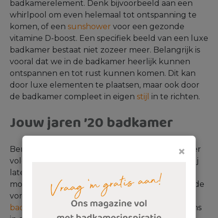
badkamerelement. Denk bijvoorbeeld aan een
whirlpool om even helemaal tot ontspanning te
komen, of een
sunshower
voor een gezonde
vitamine D-boost. Een specifiek beeld van een luxe
badkamer bestaat niet zozeer meer. Belangrijk is
vooral dat we in de badkamer heerlijk kunnen
ontspannen en tot rust kunnen komen. Dit kan
door luxe elementen te plaatsen, maar ook door
de badkamer compleet in eigen
stijl
in te richten.
Jouw jaren ’20 badkamer
×
Ben jij er helemaal klaar voor om jouw badkamer
volgens de nieuwe jaren '20 stijl in te richten. Wij
laten je graag zien wat er anno 2020 allemaal
mogelijk is op badkamergebied! Van verschillende
vormen baden tot de meest luxe
badkameraccessoires
; je vindt het allemaal bij ons