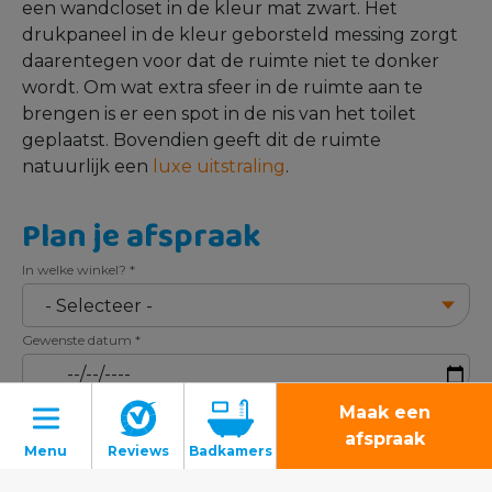
een wandcloset in de kleur mat zwart. Het
drukpaneel in de kleur geborsteld messing zorgt
daarentegen voor dat de ruimte niet te donker
wordt. Om wat extra sfeer in de ruimte aan te
brengen is er een spot in de nis van het toilet
geplaatst. Bovendien geeft dit de ruimte
natuurlijk een
luxe uitstraling
.
Plan je afspraak
In welke winkel?
*
Gewenste datum
*
Gewenst tijdstip
*
Maak een
afspraak