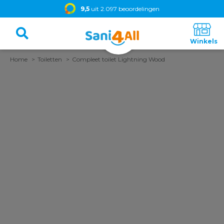
9,5
uit 2.097 beoordelingen
Home
Toiletten
Compleet toilet Lightning Wood