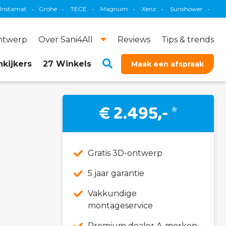
•
Grohe
•
TECE
•
Magnum
•
Xenz
•
Sunshower
•
Thebalux
•
ontwerp
Over Sani4All
Reviews
Tips & trends
kijkers
27 Winkels
Maak een afspraak
€ 2.495,-
*
Gratis 3D-ontwerp
5 jaar garantie
Vakkundige
montageservice
Premium dealer A-merken