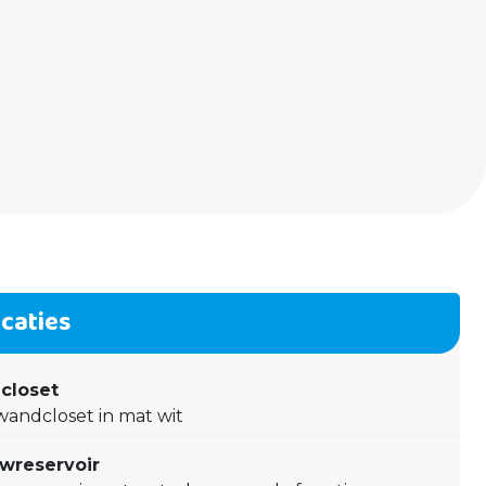
icaties
closet
wandcloset in mat wit
wreservoir