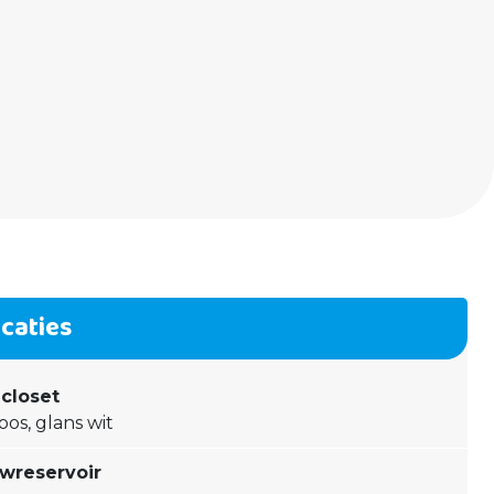
icaties
closet
os, glans wit
wreservoir