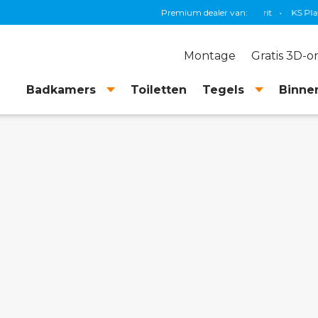
ad
•
Blaauw Sanitair
•
Villeroy & Boch
Premium dealer van:
•
Geberit
•
KS Plafonds
•
I
Montage
Gratis 3D-
Badkamers
Toiletten
Tegels
Binnen