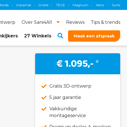
nstamat
•
Grohe
•
TECE
•
Magnum
•
Xenz
•
Sunshower
•
Theb
ontwerp
Over Sani4All
Reviews
Tips & trends
kijkers
27 Winkels
Maak een afspraak
€ 1.095,-
*
Gratis 3D-ontwerp
5 jaar garantie
Vakkundige
montageservice
Premium dealer A-merken