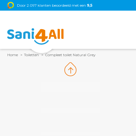
•
Magnum
Door 2.097 klanten beoordeeld met een
•
Xenz
•
Sunshower
•
Thebalux
9,5
•
Brauer
•
Primab
Home
Toiletten
Compleet toilet Natural Grey