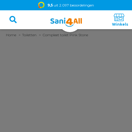
9,5
uit 2.097 beoordelingen
Home
Toiletten
Compleet toilet Pink Stone