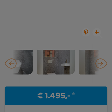
€ 1.495,-
*