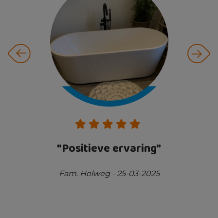
ke
"Positieve ervaring"
"
v
Fam. Holweg - 25-03-2025