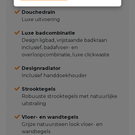
Douchedrain
Luxe uitvoering
Luxe badcombinatie
Design ligbad, vrijstaande badkraan
inclusief, badafvoer- en
overloopcombinatie, luxe clickwaste
Designradiator
Inclusief handdoekhouder
Strooktegels
Robuuste strooktegels met natuurlijke
uitstraling
Vloer- en wandtegels
Grijze natuursteen look vloer- en
wandtegels