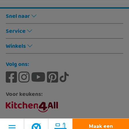
Snel naar
Service
Winkels
Volg ons:
Voor keukens:
© 2022 - 2026 Sani4All
Maak een