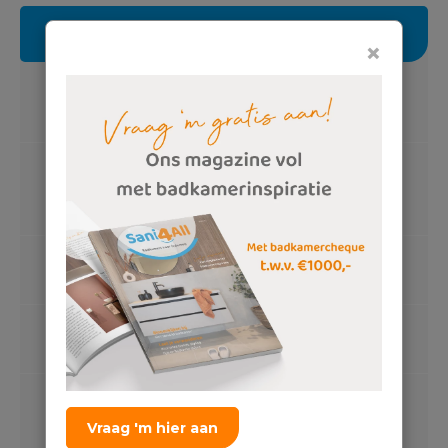
Specificaties
×
Luxe badmeubelset
Softclose laden
Wastafel
Solid surface, thin, luxe clickwaste mat
zwart
Bijpassende spiegel
Ronde spiegel, ledverlichting
Wastafelkraan
Lage uitloop, mat zwart
Luxe douchecombinatie
Regendouche, douchewand met frame,
Vraag 'm hier aan
mat zwart