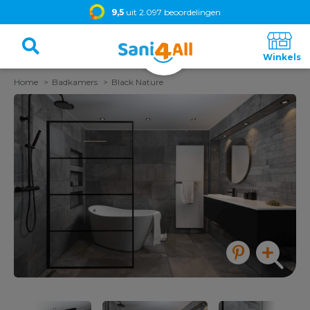
9,5
uit 2.097 beoordelingen
Home
Badkamers
Black Nature