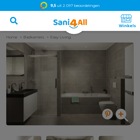
9,5
uit 2.097 beoordelingen
Home
Badkamers
Easy Living