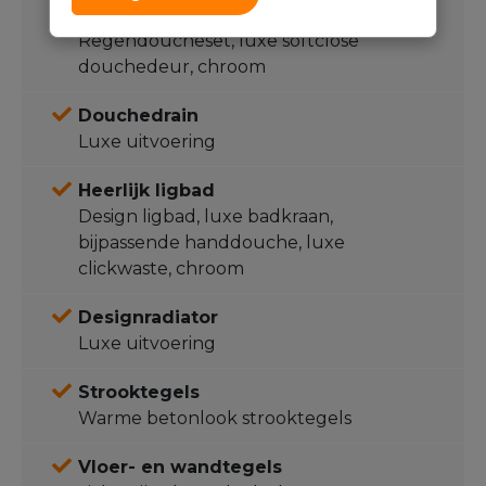
Luxe douchecombinatie
Regendoucheset, luxe softclose
douchedeur, chroom
Douchedrain
Luxe uitvoering
Heerlijk ligbad
Design ligbad, luxe badkraan,
bijpassende handdouche, luxe
clickwaste, chroom
Designradiator
Luxe uitvoering
Strooktegels
Warme betonlook strooktegels
Vloer- en wandtegels