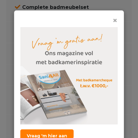
Complete badmeubelset
Softclose laden, push-to-open, wit
×
Wasbak
Kunststeen, luxe clickwaste
Bijpassende spiegel
100 cm, ledverlichting
Wastafelkranen
Hoge uitloop, chroom
Complete toiletset
Randloos wandcloset, softclose zitting,
volledig omsloten
Inbouwreservoir
Geberit, met design bedieningspaneel
Vraag 'm hier aan