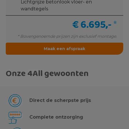
Lichtgrijze betonlook vloer- en
wandtegels
€ 6.695,-
*
* Bovengenoemde prijzen zijn exclusief montage.
Maak een afspraak
Onze 4All gewoonten
Direct de scherpste prijs
Complete ontzorging