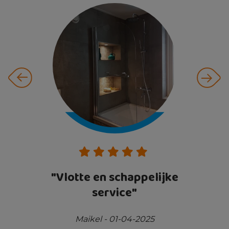
,
"Vlotte en schappelijke
"
"
service"
v
Maikel - 01-04-2025