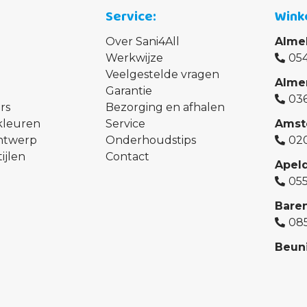
Service
Wink
Over Sani4All
Alme
Werkwijze
054
Veelgestelde vragen
Alme
Garantie
03
rs
Bezorging en afhalen
kleuren
Service
Amst
ontwerp
Onderhoudstips
02
ijlen
Contact
Apel
05
Bare
08
Beun
02
Den 
07