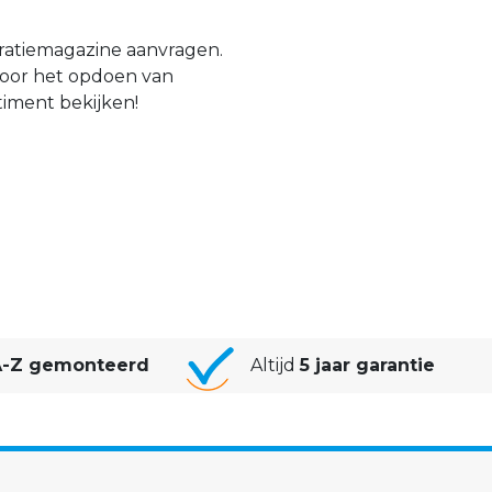
iratiemagazine aanvragen.
 voor het opdoen van
rtiment bekijken!
-Z gemonteerd
Altijd
5 jaar garantie