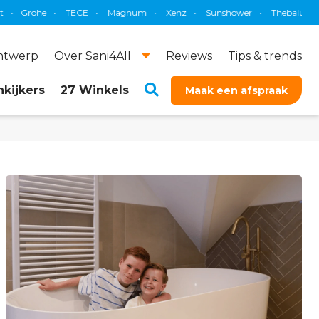
TECE
•
Magnum
•
Xenz
•
Sunshower
•
Thebalux
•
Brauer
•
P
ontwerp
Over Sani4All
Reviews
Tips & trends
kijkers
27 Winkels
Maak een afspraak