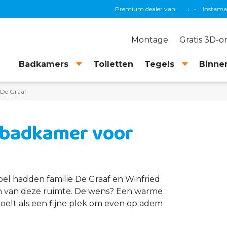
r
•
Villeroy & Boch
•
Geberit
•
KS Plafonds
Premium dealer van:
•
Instamat
•
Grohe
•
Montage
Gratis 3D-
Badkamers
Toiletten
Tegels
Binnen
 De Graaf
s badkamer voor
l hadden familie De Graaf en Winfried
en van deze ruimte. De wens? Een warme
voelt als een fijne plek om even op adem