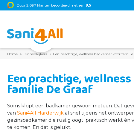
z
•
Sunshower
Door 2.097 klanten beoordeeld met een
•
Thebalux
•
Brauer
•
Primabad
9,5
•
Blaauw Sanitai
Home
Binnenkijkers
Een prachtige, wellness badkamer voor familie
Een prachtige, wellnes
familie De Graaf
Soms klopt een badkamer gewoon meteen. Dat gevoe
van
Sani4All Harderwijk
al snel tijdens het ontwerp
gezinsbadkamer die rustig oogt, praktisch werkt én 
te komen. En dat is gelukt.