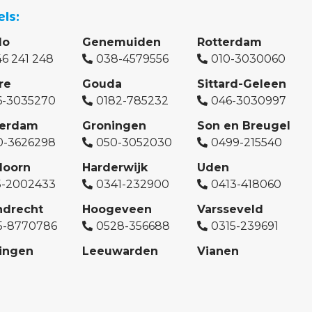
els
lo
Genemuiden
Rotterdam
6 241 248
038-4579556
010-3030060
re
Gouda
Sittard-Geleen
6-3035270
0182-785232
046-3030997
erdam
Groningen
Son en Breugel
0-3626298
050-3052030
0499-215540
doorn
Harderwijk
Uden
5-2002433
0341-232900
0413-418060
ndrecht
Hoogeveen
Varsseveld
5-8770786
0528-356688
0315-239691
ingen
Leeuwarden
Vianen
46-793753
058-2510048
0347 346 031
Haag
Maassluis
Zevenaar
0-8002312
010-7610970
0316-760007