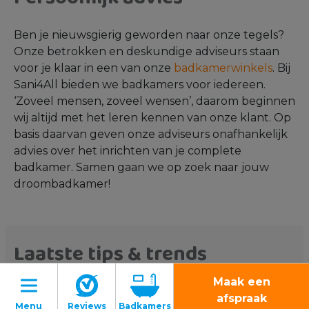
Ben je nieuwsgierig geworden naar onze tegels?
Onze betrokken en deskundige adviseurs staan
voor je klaar in een van onze
badkamerwinkels
. Bij
Sani4All bieden we badkamers voor iedereen.
‘Zoveel mensen, zoveel wensen’, daarom beginnen
wij altijd met het leren kennen van onze klant. Op
basis daarvan geven onze adviseurs onafhankelijk
advies over het inrichten van je complete
badkamer. Samen gaan we op zoek naar jouw
droombadkamer!
Laatste tips & trends
Maak een
Meer tips & trends
afspraak