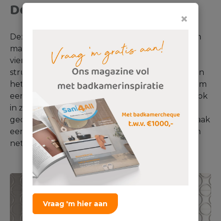
De mogelijkheden
×
Deze decortegels zijn in alle soorten, kleuren en
maten te verkrijgen. Je hebt tegels in ‘gewone’
vierkanten of rechthoekige vormen die een
structuur of hoogteverschil bevatten. Hierbij kan
het gaan om een simpele structuur, maar ook om
een opvallend
reliëf
. Maar je hebt deze tegels ook
in zeer bijzondere vormen zoals bladeren of
geometrische vormen. 3D-tegels vormen dus vaak
een echte eyecatcher in de badkamer en geven
net dat beetje extra dan een gewone tegel.
Vraag 'm hier aan