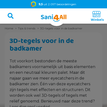
9,5
uit 2.097 beoordelingen
Home
Tips & trends
3D-tegels voor in de badkamer
3D-tegels voor in de
badkamer
Tot voorkort bestonden de meeste
badkamers voornamelijk uit basis elementen
en een neutraal kleuren palet. Maar dit
najaar gaan we meer eyecatchers in de
badkamer zien. Één van deze eyecatchers
zijn tegels met effecten en structuren. Dit
worden ook wel 3D-tegels of tegels met
reliëf genoemd. Benieuwd naar deze trend?
Lees dan snel verder!