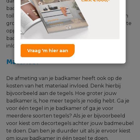
dan kies je waarschijnlijk alleen voor een klein
badmeubel, kleine doucheruimte en evt. een
toilet. Dan kan je minder sanitair kwijt dan bij een
grote badkamer. Bij een badkamer met een grote
oppervlakte ga je waarschijnlijk voor een groot
badmeubel met 2 waskommen, een grote
inloopdouche, een bad en een toilet.
Vraag 'm hier aan
Materiaal
De afmeting van je badkamer heeft ook op de
kosten van het materiaal invloed. Denk hierbij
bijvoorbeeld aan de tegels. Hoe groter jouw
badkamer is, hoe meer tegels je nodig hebt. Ga je
voor één tegel in je badkamer of ga je voor
meerdere soorten tegels? Als je er bijvoorbeeld
voor kiest om decortegels achter jouw badmeubel
te doen. Dan ben je duurder uit als je ervoor kiest
om jouw badkamer in één tegel te doen.