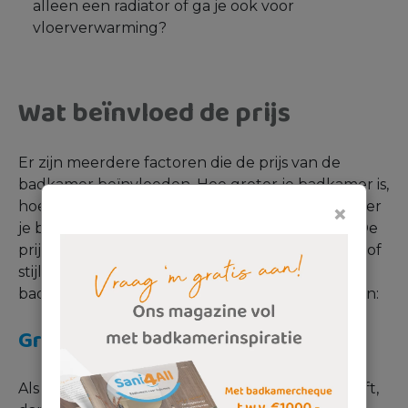
alleen een radiator of ga je ook voor
vloerverwarming?
Wat beïnvloed de prijs
Er zijn meerdere factoren die de prijs van de
badkamer beïnvloeden. Hoe groter je badkamer is,
hoe meer sanitair je er in kwijt kunt. Of hoe groter
×
je badkamer is, hoe meer
tegels
je nodig hebt. De
prijs is ook echt afhankelijk van wat jouw smaak of
stijl is en wat je budget voor een nieuwe
badkamer is. Drie dingen die de prijs beïnvloeden:
Grootte van de badkamer
Als jouw badkamer een kleine oppervlakte heeft,