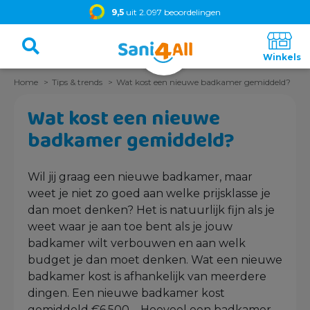
9,5
uit 2.097 beoordelingen
Home
Tips & trends
Wat kost een nieuwe badkamer gemiddeld?
Wat kost een nieuwe
badkamer gemiddeld?
Wil jij graag een nieuwe badkamer, maar
weet je niet zo goed aan welke prijsklasse je
dan moet denken? Het is natuurlijk fijn als je
weet waar je aan toe bent als je jouw
badkamer wilt verbouwen en aan welk
budget je dan moet denken. Wat een nieuwe
badkamer kost is afhankelijk van meerdere
dingen. Een nieuwe badkamer kost
gemiddeld €6.500,-. Hoeveel een badkamer