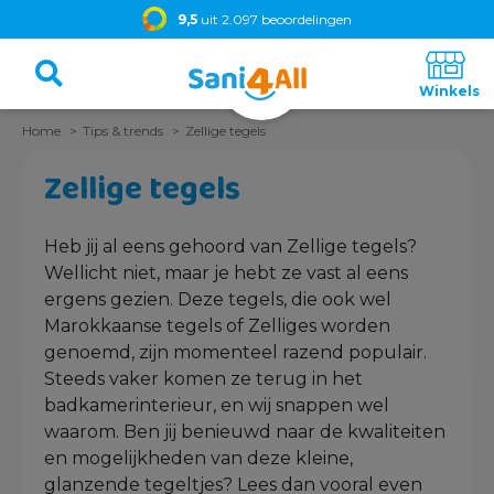
9,5
uit 2.097 beoordelingen
Home
Tips & trends
Zellige tegels
Zellige tegels
Heb jij al eens gehoord van Zellige tegels?
Wellicht niet, maar je hebt ze vast al eens
ergens gezien. Deze tegels, die ook wel
Marokkaanse tegels of Zelliges worden
genoemd, zijn momenteel razend populair.
Steeds vaker komen ze terug in het
badkamerinterieur, en wij snappen wel
waarom. Ben jij benieuwd naar de kwaliteiten
en mogelijkheden van deze kleine,
glanzende tegeltjes? Lees dan vooral even