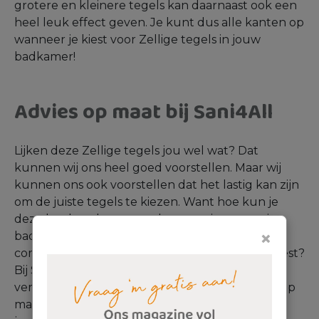
grotere en kleinere tegels kan daarnaast ook een
heel leuk effect geven. Je kunt dus alle kanten op
wanneer je kiest voor Zellige tegels in jouw
badkamer!
Advies op maat bij Sani4All
Lijken deze Zellige tegels jou wel wat? Dat
kunnen wij ons heel goed voorstellen. Maar wij
kunnen ons ook voorstellen dat het lastig kan zijn
om de juiste tegels te kiezen. Want hoe kun je
deze het best laten matchen met jouw overige
×
badkamerindeling? En met welke vloer
combineer je de Zelliges van jouw keuze het best?
Bij Sani4All kijken we graag met jou mee, en
verzorgen wij bijvoorbeeld gratis een ontwerp op
maat. Zo kun jij zien wat de mogelijkheden van