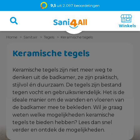
9,5
uit 2.097 beoordelingen
Home
Sanitair
Tegels
Keramische tegels
Keramische tegels
Keramische tegels zijn niet meer weg te
denken uit de badkamer, ze zijn praktisch,
stijlvol én duurzaam. De tegels zijn bestand
tegen vocht en gebruiksvriendelijk. Het is de
ideale manier om de wanden en vloeren van
de badkamer mee te bekleden. Wil je graag
weten welke mogelijkheden keramische
tegels te bieden hebben? Lees dan snel
verder en ontdek de mogelijkheden.