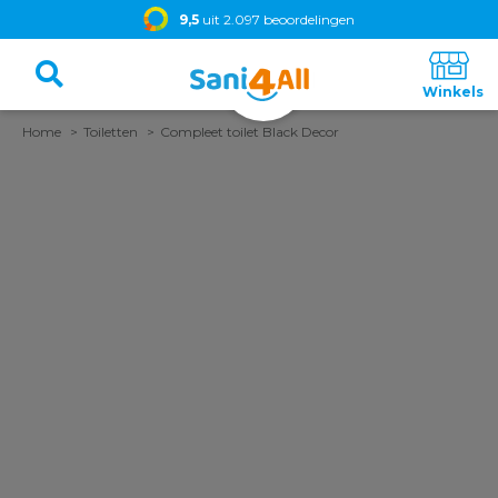
9,5
uit 2.097 beoordelingen
Home
Toiletten
Compleet toilet Black Decor