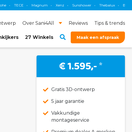
CE
•
Magnum
•
Xenz
•
Sunshower
•
Thebalux
•
Brauer
•
Prim
ontwerp
Over Sani4All
Reviews
Tips & trends
kijkers
27 Winkels
Maak een afspraak
€ 1.595,-
*
Gratis 3D-ontwerp
5 jaar garantie
Vakkundige
montageservice
Premium dealer A-merken