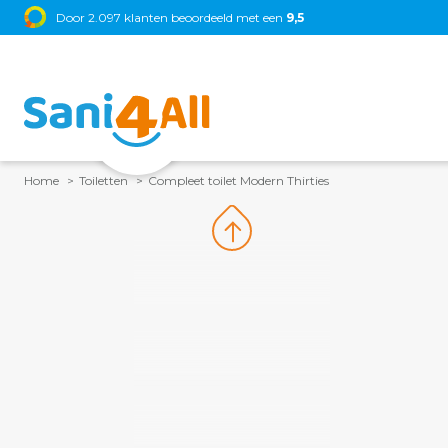
Door 2.097 klanten beoordeeld met een
9,5
Home
Toiletten
Compleet toilet Modern Thirties