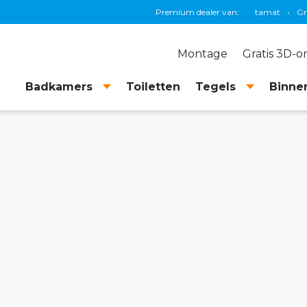
Premium dealer van:
Grohe
•
TE
Montage
Gratis 3D-
Badkamers
Toiletten
Tegels
Binnen