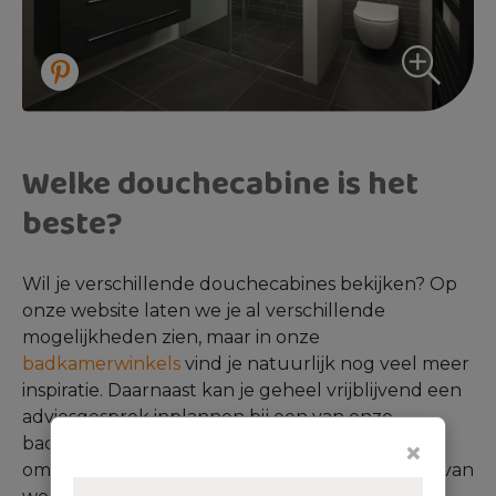
Welke douchecabine is het
beste?
Wil je verschillende douchecabines bekijken? Op
onze website laten we je al verschillende
mogelijkheden zien, maar in onze
badkamerwinkels
vind je natuurlijk nog veel meer
inspiratie. Daarnaast kan je geheel vrijblijvend een
adviesgesprek inplannen bij een van onze
badkamerwinkels, waarbij we jouw wensen
×
omzetten in een badkamerontwerp waar jij blij van