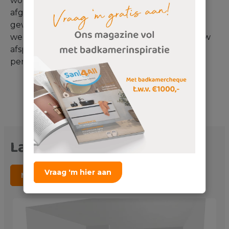
wordt. Want de beste douchecabine is altijd
afgestemd op jouw badkamerruimte en
gewoontes. Wil jij dus antwoord op de vraag:
welke douchecabine is het beste? Plan dan jouw
afspraak in via onderstaande knop en laat je
persoonlijk adviseren.
Gratis adviesafspraak
Laatste tips & trends
Vraag 'm hier aan
Meer tips & trends