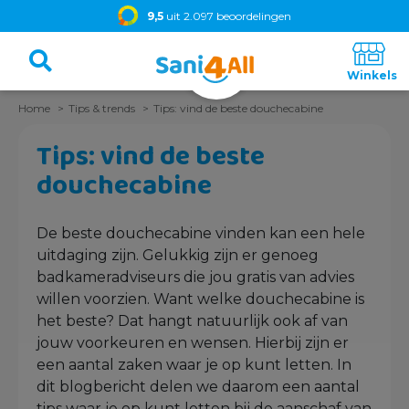
9,5
uit 2.097 beoordelingen
Home
Tips & trends
Tips: vind de beste douchecabine
Tips: vind de beste
douchecabine
De beste douchecabine vinden kan een hele
uitdaging zijn. Gelukkig zijn er genoeg
badkameradviseurs die jou gratis van advies
willen voorzien. Want welke douchecabine is
het beste? Dat hangt natuurlijk ook af van
jouw voorkeuren en wensen. Hierbij zijn er
een aantal zaken waar je op kunt letten. In
dit blogbericht delen we daarom een aantal
tips waar je op kunt letten bij de aanschaf van