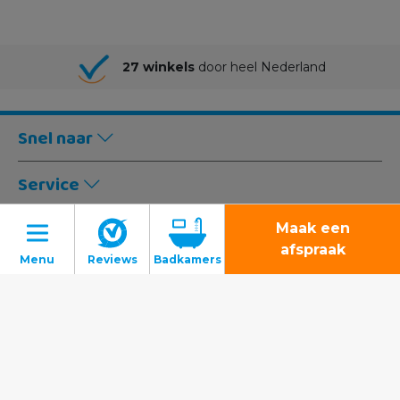
27 winkels
door heel Nederland
Snel naar
Service
Winkels
Maak een
afspraak
Volg ons:
Voor keukens:
Badkamers
Toiletten
© 2022 - 2026 Sani4All