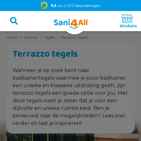
9,5
uit 2.097 beoordelingen
Home
Sanitair
Tegels
Terrazzo tegels
Terrazzo tegels
Wanneer je op zoek bent naar
badkamertegels waarmee je jouw badkamer
een unieke en klassieke uitstraling geeft, zijn
terrazzo tegels een goede optie voor jou. Met
deze tegels weet je zeker dat je voor een
stijlvolle en unieke ruimte kiest. Ben je
benieuwd naar de mogelijkheden? Lees snel
verder en laat je inspireren!