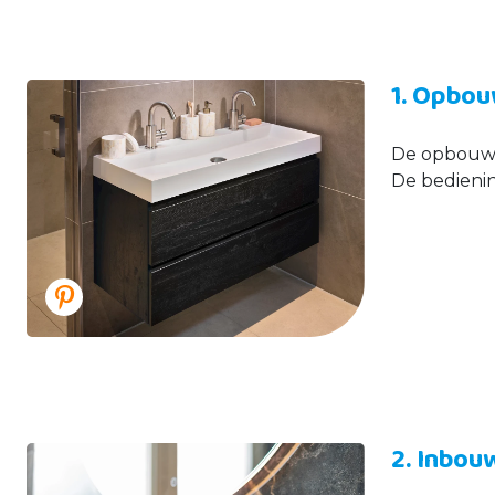
1. Opbo
De opbouwwa
De bediening
2. Inbou