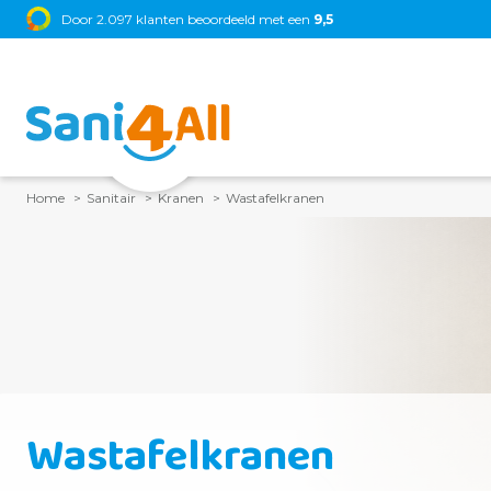
Door 2.097 klanten beoordeeld met een
9,5
Home
Sanitair
Kranen
Wastafelkranen
Wastafelkranen