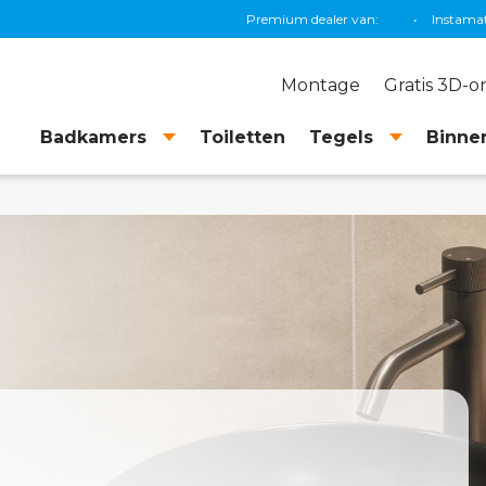
Premium dealer van:
Grohe
•
T
Montage
Gratis 3D-
Badkamers
Toiletten
Tegels
Binnen