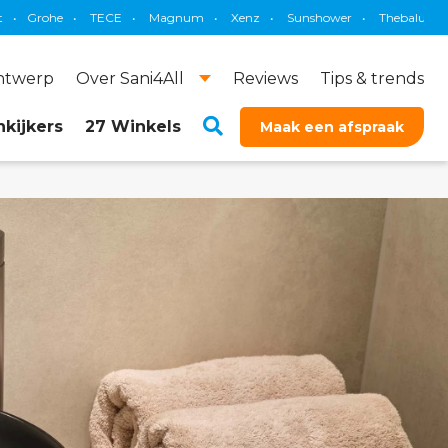
ECE
•
Magnum
•
Xenz
•
Sunshower
•
Thebalux
•
Brauer
•
Pri
ontwerp
Over Sani4All
Reviews
Tips & trends
kijkers
27 Winkels
Maak een afspraak