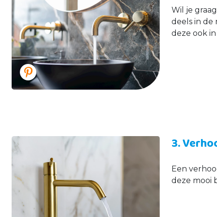
Wil je graa
deels in de
deze ook in
3. Verho
Een verhoog
deze mooi 