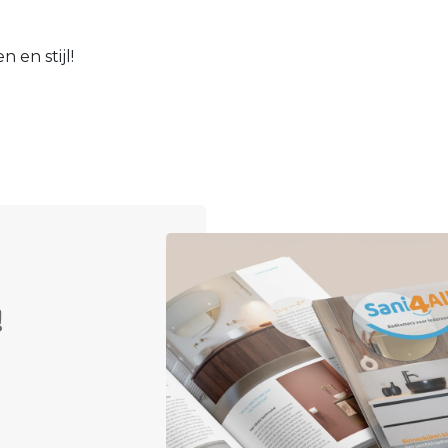
 en stijl!
!