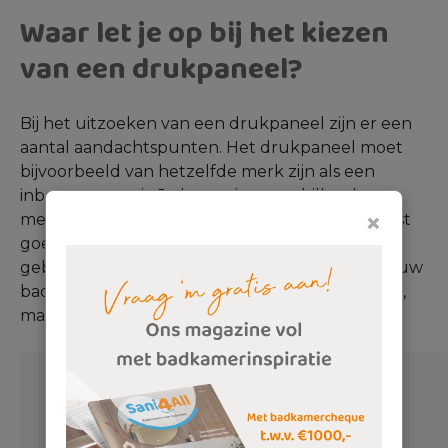
Waar let je op bij het kiezen
van een drukpaneel?
Bij het uitzoeken van een drukpaneel zijn er een
aantal aandachtspunten. Het drukpaneel moet
bijvoorbeeld van hetzelfde merk zijn als een
inbouwreservoir. Je kunt niet verschillende
×
merken met elkaar combineren. Denk daarnaast
goed na over de vorm, het formaat en het
gebruiksgemak van jouw bedieningspaneel. Jouw
badkamer of
toiletruimte
moet niet alleen mooi,
maar ook zeker praktisch zijn!
Laat je verrassen