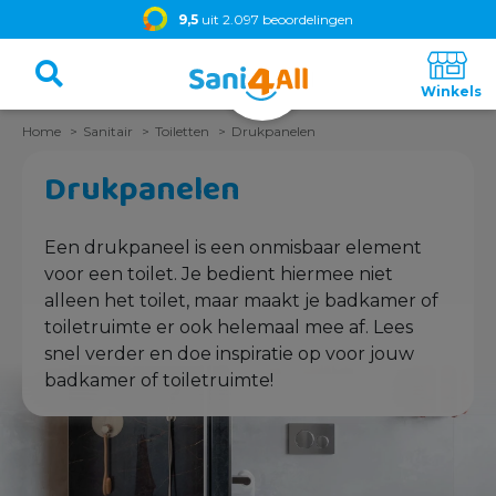
9,5
uit 2.097 beoordelingen
Home
Sanitair
Toiletten
Drukpanelen
Drukpanelen
Een drukpaneel is een onmisbaar element
voor een toilet. Je bedient hiermee niet
alleen het toilet, maar maakt je badkamer of
toiletruimte er ook helemaal mee af. Lees
snel verder en doe inspiratie op voor jouw
badkamer of toiletruimte!