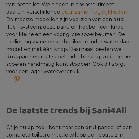
Design toilet
Design toiletten kenmerken zich door het gebruik
van opvallende kleuren en luxe materialen. Kies
voor jouw design toilet voor houtlook en donkere
decortegels, zwart sanitair en een drukpaneel in
dezelfde kleur als de kraan van het fonteinset,
bijvoorbeeld rvs of mat zwart.