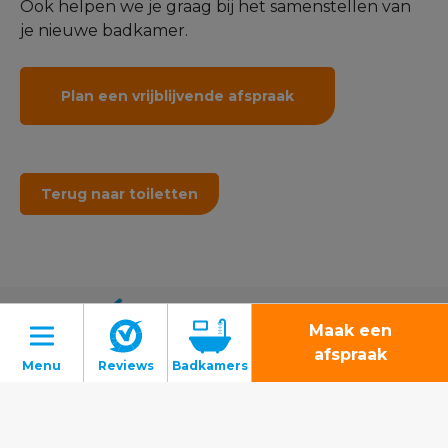
Hotel chique badkamer en toiletruimte
familie Ziel
Duurzame en
waterbesparende
mogelijkheden
Met een drukpaneel bedien je het waterverbruik
Maak een
van het toilet. We bieden in ons assortiment
afspraak
daarom verschillende
duurzame mogelijkheden
.
De meeste modellen zijn voorzien van een dual
flush-systeem, deze panelen hebben een knop
Badkamers
voor kleine en een voor grote spoelbeurten. De