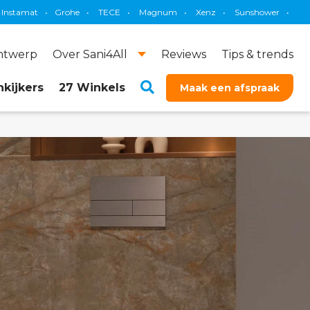
e
•
TECE
•
Magnum
•
Xenz
•
Sunshower
•
Thebalux
•
Brauer
ontwerp
Over Sani4All
Reviews
Tips & trends
kijkers
27 Winkels
Maak een afspraak