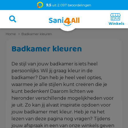
9,5
uit 2.097 beoordelingen
Home
Badkamer kleuren
Badkamer kleuren
De stijl van jouw badkamer is iets heel
persoonlijks. Wil jij graag kleur in de
badkamer? Dan heb je heel veel opties,
waarmee je alle stijlen kunt creëren die je
kunt bedenken! Daarom lichten we
hieronder verschillende mogelijkheden voor
je uit. Zo kan jij alvast inspiratie opdoen voor
jouw badkamer met kleur. Heb je na het
lezen van deze pagina nog vragen? Tijdens
jouw afspraak in een van onze winkels geven