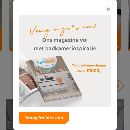
×
Design wellness badkamer familie Tork
Vraag 'm hier aan