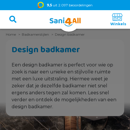
9,5
uit 2.097 beoordelingen
Home
Badkamerstijlen
Design badkamer
Design badkamer
Een design badkamer is perfect voor wie op
zoek is naar een unieke en stijlvolle ruimte
met een luxe uitstraling. Hiermee weet je
zeker dat je dezelfde badkamer niet snel
ergens anders tegen zal komen. Lees snel
verder en ontdek de mogelijkheden van een
design badkamer.